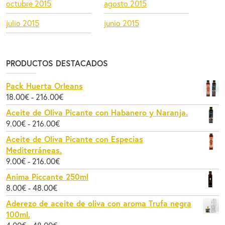
octubre 2015
agosto 2015
julio 2015
junio 2015
PRODUCTOS DESTACADOS
Pack Huerta Orleans
Rango
18.00
€
-
216.00
€
de
Aceite de Oliva Picante con Habanero y Naranja.
precios:
Rango
9.00
€
-
216.00
€
desde
de
Aceite de Oliva Picante con Especias
18.00€
precios:
Mediterráneas.
hasta
desde
Rango
9.00
€
-
216.00
€
216.00€
9.00€
de
Anima Piccante 250ml
hasta
precios:
Rango
8.00
€
-
48.00
€
216.00€
desde
de
Aderezo de aceite de oliva con aroma Trufa negra
9.00€
precios:
100ml.
hasta
desde
Rango