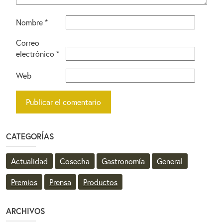
Nombre
*
Correo
electrónico
*
Web
CATEGORÍAS
Actualidad
Cosecha
Gastronomía
General
Premios
Prensa
Productos
ARCHIVOS