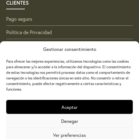
CLIENTES
Pago seguro
Política de Privacidad
Política de Cookies
Gestionar consentimiento
Aviso Legal
Para ofrecer las mejores experiencias, utilizamos tecnologías como las cookies
para almacenar y/o acceder a la información del dispositivo. El consentimiento
Envío y devolución
de estas tecnologías nos permitirá procesar datos como el comportamiento de
navegación o las identificaciones únicas en este sitio. No consentir o retirar el
consentimiento, puede afectar negativamente a ciertas características y
Condiciones de compra
funciones.
Contacto
Aceptar
Denegar
Copyright
—
Aceites Peset Vallés, S.C.P.
Ver preferencias
Diseño:
Pruñonosa Studio